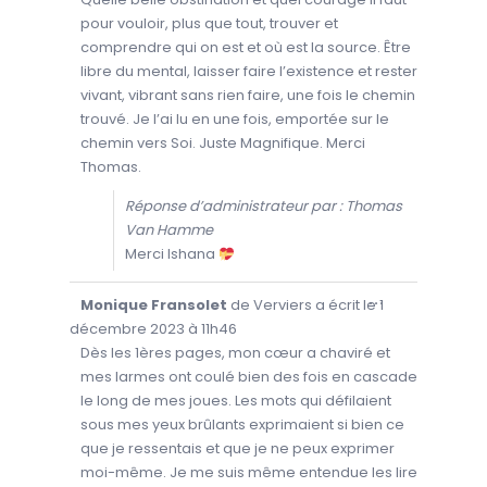
R
pour vouloir, plus que tout, trouver et
/
F
comprendre qui on est et où est la source. Être
E
R
libre du mental, laisser faire l’existence et rester
M
E
vivant, vibrant sans rien faire, une fois le chemin
R
C
trouvé. Je l’ai lu en une fois, emportée sur le
E
T
chemin vers Soi. Juste Magnifique. Merci
T
Thomas.
E
B
O
Réponse d’administrateur par : Thomas
Î
T
Van Hamme
E
M
Merci Ishana
É
T
A
.
O
...
Monique Fransolet
de
Verviers
a écrit le
1
U
V
décembre 2023
à
11h46
R
I
Dès les 1ères pages, mon cœur a chaviré et
R
mes larmes ont coulé bien des fois en cascade
/
F
le long de mes joues. Les mots qui défilaient
E
R
sous mes yeux brûlants exprimaient si bien ce
M
E
que je ressentais et que je ne peux exprimer
R
C
moi-même. Je me suis même entendue les lire
E