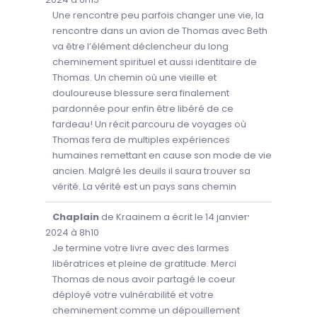
R
I
Une rencontre peu parfois changer une vie, la
R
rencontre dans un avion de Thomas avec Beth
/
F
va être l’élément déclencheur du long
E
R
cheminement spirituel et aussi identitaire de
M
E
Thomas. Un chemin où une vieille et
R
C
douloureuse blessure sera finalement
E
T
pardonnée pour enfin être libéré de ce
T
fardeau! Un récit parcouru de voyages où
E
B
Thomas fera de multiples expériences
O
Î
humaines remettant en cause son mode de vie
T
E
ancien. Malgré les deuils il saura trouver sa
M
É
vérité. La vérité est un pays sans chemin
T
A
.
O
...
Chaplain
de
Kraainem
a écrit le
14 janvier
U
V
2024
à
8h10
R
I
Je termine votre livre avec des larmes
R
libératrices et pleine de gratitude. Merci
/
F
Thomas de nous avoir partagé le coeur
E
R
déployé votre vulnérabilité et votre
M
E
cheminement comme un dépouillement
R