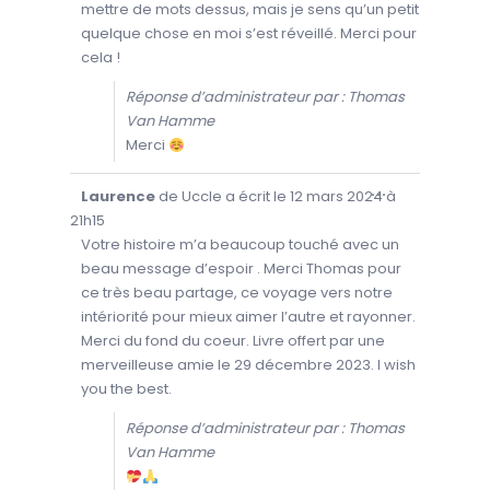
É
mettre de mots dessus, mais je sens qu’un petit
E
r
T
R
quelque chose en moi s’est réveillé. Merci pour
A
e
M
.
E
cela !
d
R
C
’
E
Réponse d’administrateur par : Thomas
T
o
T
Van Hamme
E
r
B
Merci
O
Î
T
O
...
Laurence
de
Uccle
a écrit le
12 mars 2024
E
à
U
M
V
21h15
É
R
T
I
Votre histoire m’a beaucoup touché avec un
A
R
.
beau message d’espoir . Merci Thomas pour
/
F
ce très beau partage, ce voyage vers notre
E
R
intériorité pour mieux aimer l’autre et rayonner.
M
E
Merci du fond du coeur. Livre offert par une
R
C
merveilleuse amie le 29 décembre 2023. I wish
E
T
you the best.
T
E
B
Réponse d’administrateur par : Thomas
O
Van Hamme
Î
T
E