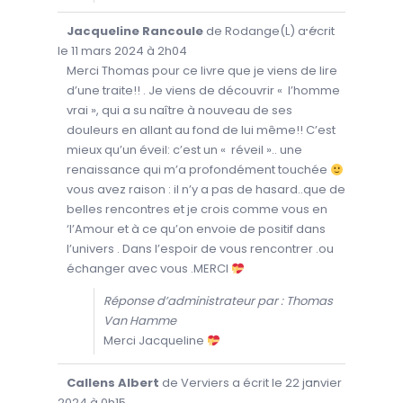
M
É
T
O
...
Jacqueline Rancoule
de
Rodange(L)
a écrit
A
U
.
V
le
11 mars 2024
à
2h04
R
I
Merci Thomas pour ce livre que je viens de lire
R
d’une traite!! . Je viens de découvrir « l’homme
/
F
vrai », qui a su naître à nouveau de ses
E
R
douleurs en allant au fond de lui même!! C’est
M
E
mieux qu’un éveil: c’est un « réveil ».. une
R
C
renaissance qui m’a profondément touchée
E
T
vous avez raison : il n’y a pas de hasard..que de
T
belles rencontres et je crois comme vous en
E
B
‘l’Amour et à ce qu’on envoie de positif dans
O
Î
l’univers . Dans l’espoir de vous rencontrer .ou
T
E
échanger avec vous .MERCI
M
É
T
Réponse d’administrateur par : Thomas
A
.
Van Hamme
Merci Jacqueline
O
...
Callens Albert
de
Verviers
a écrit le
22 janvier
U
V
2024
à
0h15