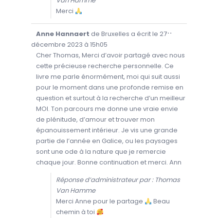
Van Hamme
É
T
Merci
A
.
O
...
Anne Hannaert
de
Bruxelles
a écrit le
27
U
V
décembre 2023
à
15h05
R
I
Cher Thomas, Merci d’avoir partagé avec nous
R
cette précieuse recherche personnelle. Ce
/
F
livre me parle énormément, moi qui suit aussi
E
R
pour le moment dans une profonde remise en
M
E
question et surtout à la recherche d’un meilleur
R
C
MOI. Ton parcours me donne une vraie envie
E
T
de plénitude, d’amour et trouver mon
T
épanouissement intérieur. Je vis une grande
E
B
partie de l’année en Galice, ou les paysages
O
Î
sont une ode à la nature que je remercie
T
E
chaque jour. Bonne continuation et merci. Ann
M
É
T
Réponse d’administrateur par : Thomas
A
.
Van Hamme
Merci Anne pour le partage
Beau
chemin à toi