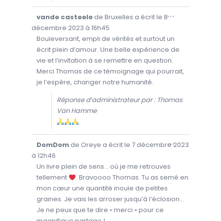
O
...
vande casteele
de
Bruxelles
a écrit le
8
U
V
décembre 2023
à
16h45
R
I
Bouleversant, empli de vérités et surtout un
R
écrit plein d’amour. Une belle expérience de
/
F
vie et l’invitation à se remettre en question.
E
R
Merci Thomas de ce témoignage qui pourrait,
M
E
je l’espère, changer notre humanité.
R
C
E
Réponse d’administrateur par : Thomas
T
T
Van Hamme
E
B
O
Î
T
O
...
DomDom
de
Oreye
a écrit le
7 décembre 2023
E
U
M
V
à
12h46
É
R
T
I
Un livre plein de sens… où je me retrouves
A
R
.
tellement
. Bravoooo Thomas. Tu as semé en
/
F
mon cœur une quantité inouïe de petites
E
R
graines. Je vais les arroser jusqu’à l’éclosion…
M
E
Je ne peux que te dire « merci » pour ce
R
C
magnifique partage !