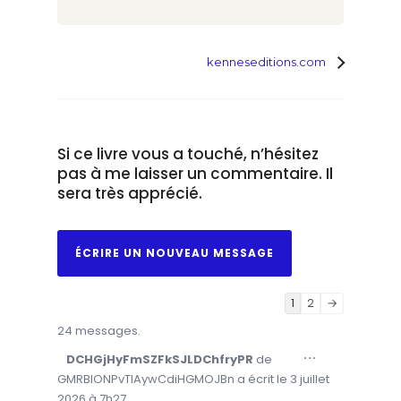
kenneseditions.com
Si ce livre vous a touché, n’hésitez
pas à me laisser un commentaire. Il
sera très apprécié.
N
1
2
→
a
24 messages.
v
O
...
DCHGjHyFmSZFkSJLDChfryPR
de
i
U
V
GMRBIONPvTIAywCdiHGMOJBn
a écrit le
3 juillet
g
R
I
2026
à
7h27
a