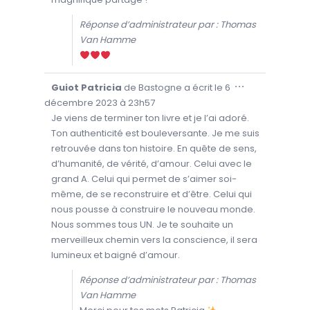
E
T
T
Réponse d’administrateur par : Thomas
E
B
Van Hamme
O
Î
T
E
M
O
...
Guiot Patricia
de
Bastogne
a écrit le
6
É
U
T
V
décembre 2023
à
23h57
A
R
.
I
Je viens de terminer ton livre et je l’ai adoré.
R
Ton authenticité est bouleversante. Je me suis
/
F
retrouvée dans ton histoire. En quête de sens,
E
R
d’humanité, de vérité, d’amour. Celui avec le
M
E
grand A. Celui qui permet de s’aimer soi-
R
C
même, de se reconstruire et d’être. Celui qui
E
T
nous pousse à construire le nouveau monde.
T
Nous sommes tous UN. Je te souhaite un
E
B
merveilleux chemin vers la conscience, il sera
O
Î
lumineux et baigné d’amour.
T
E
M
Réponse d’administrateur par : Thomas
É
T
Van Hamme
A
.