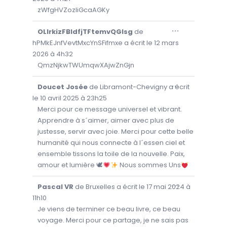
R
zWfgHVZozIiGcaAGKy
/
t
F
i
E
R
O
...
OLlrkizFBldfjTFtemvQGIsg
de
o
M
U
E
V
hPMkEJnfVevtMxcYnSFifmxe
a écrit le
12 mars
n
R
R
C
I
2026
à
4h32
d
E
R
QmzNjkwTWUmqwXAjwZnGjn
T
/
a
T
F
E
n
E
B
R
O
...
Doucet Josée
de
Libramont-Chevigny
a écrit
s
O
M
U
Î
E
V
le
10 avril 2025
à
23h25
l
T
R
R
E
C
I
Merci pour ce message universel et vibrant.
a
M
E
R
É
Apprendre à s´aimer, aimer avec plus de
T
/
l
T
T
F
justesse, servir avec joie. Merci pour cette belle
A
E
E
i
.
B
R
humanité qui nous connecte à l´essen ciel et
s
O
M
Î
E
ensemble tissons la toile de la nouvelle. Paix,
t
T
R
E
C
amour et lumière 🕊
Nous sommes Uns
e
M
E
É
T
d
T
T
O
...
Pascal VR
de
Bruxelles
a écrit le
17 mai 2024
à
A
E
u
U
.
B
V
11h10
O
l
R
Î
I
Je viens de terminer ce beau livre, ce beau
i
T
R
E
voyage. Merci pour ce partage, je ne sais pas
/
v
M
F