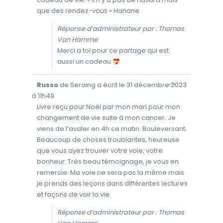
T
E
que des rendez-vous » Hanane
M
É
T
Réponse d’administrateur par : Thomas
A
.
Van Hamme
Merci a toi pour ce partage qui est
aussi un cadeau
O
...
Russo
de
Seraing
a écrit le
31 décembre 2023
U
V
à
11h49
R
I
Livre reçu pour Noël par mon mari pour mon
R
changement de vie suite à mon cancer. Je
/
F
viens de l’avaler en 4h ce matin. Bouleversant.
E
R
Beaucoup de choses troublantes, heureuse
M
E
que vous ayez trouver votre voie, votre
R
C
bonheur. Très beau témoignage, je vous en
E
T
remercie. Ma voie ne sera pas la même mais
T
je prends des leçons dans différentes lectures
E
B
et façons de voir la vie
O
Î
T
Réponse d’administrateur par : Thomas
E
M