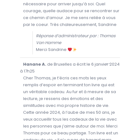
C
nécessaire pour arriver jusqu’à soi. Quel
E
T
courage, quelle audace pour se rencontrer sur
T
ce chemin d’amour. Je me sens reliée à vous
E
B
par le coeur. Très chaleureusement, Sandrine
O
Î
T
Réponse d’administrateur par : Thomas
E
M
Van Hamme
É
T
Merci Sandrine
A
.
O
...
Hanane A.
de
Bruxelles
a écrit le
6 janvier 2024
U
V
à
17h25
R
I
Cher Thomas, je t’écris ces mots les yeux
R
remplis d’espoir en terminant ton livre qui est
/
F
un véritable cadeau. Au fur et à mesure de sa
E
R
lecture, je ressens des émotions et des
M
E
similitudes avec ma propre histoire de vie.
R
C
Cette année 2024, à l’aube de mes 50 ans, je
E
T
veux accueillir tous les cadeaux de la vie avec
T
les personnes que j’aime autour de moi. Merci
E
B
Thomas pour ce beau partage. Ton livre est un
O
Î
cadeau de vie. « Il n’y a pas de hasard mais