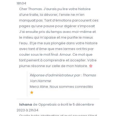
V
18h34
R
I
Cher Thomas. J’aurais pu lire votre histoire
R
d’une traite, la dévorer, l’envie ne m’en
/
F
manquait pas. Tant d’émotions parcourent ces
E
R
pages qu’une pause pour digérer s’imposait
M
E
J’ai ensuite pris du temps avec moi-même et
R
C
le milieu qui m’apaise et me purifie le mieux:
E
T
l’eau . Et je me suis plongée dans votre histoire
T
avec tant d’âme que mes larmes ont fini par
E
B
couler sous le mot final. Amour. Ce mot que
O
Î
tant peinent à comprendre et accepter. Votre
T
E
plume résonne sur celle de mon histoire.
M
É
T
Réponse d’administrateur par : Thomas
A
.
Van Hamme
Merci Aline. Nous sommes connectés
O
...
Ishana
de
Opprebais
a écrit le
5 décembre
U
V
2023
à
21h34
R
I
Quelle belle obstination et quel courage il faut