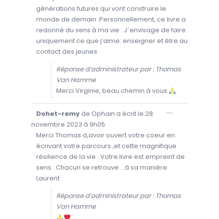
T
générations futures qui vont construire le
E
B
monde de demain .Personnellement, ce livre a
O
Î
redonné du sens à ma vie . J´envisage de faire
T
E
uniquement ce que j’aime: enseigner et être au
M
É
contact des jeunes
T
A
.
Réponse d’administrateur par : Thomas
Van Hamme
Merci Virginie, beau chemin à vous
O
...
Dohet-remy
de
Ophain
a écrit le
28
U
V
novembre 2023
à
9h05
R
I
Merci Thomas d,avoir ouvert votre coeur en
R
écrivant votre parcours ,et cette magnifique
/
F
résilience de la vie . Votre livre est empreint de
E
R
sens . Chacun se retrouve....à sa manière.
M
E
Laurent
R
C
E
Réponse d’administrateur par : Thomas
T
T
Van Hamme
E
B